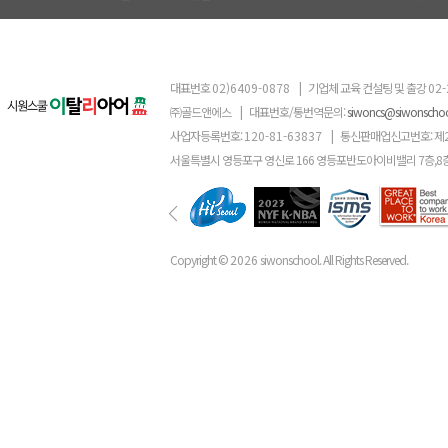
대표번호
02)6409-0878
|
기업체 교육 컨설팅 및 출강
02-
㈜골드앤에스
|
대표번호/통번역문의:
siwoncs@siwonscho
사업자등록번호:
120-81-63837
|
통신판매업신고번호: 제
서울특별시 영등포구 영신로 166 영등포반도아이비밸리 7층,8
Copyright ©
2026
siwonschool. All Rights Reserved.