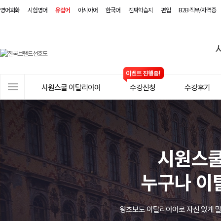
영어회화
시험영어
유럽어
아시아어
한국어
진짜학습지
편입
B2B·직무/자격증
시
원
스
사
시원스쿨 이탈리아어
수강신청
수강후기
쿨
이
트
이
메
탈
뉴
리
시원스쿨
아
누구나 이
어
왕초보도 이탈리아어로 자신 있게 말