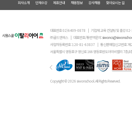
회사소개
단체수강
제휴안내
채용정보
강사채용
찾아오시는 길
대표번호
02)6409-0878
|
기업체 교육 컨설팅 및 출강
02-
㈜골드앤에스
|
대표번호/통번역문의:
siwoncs@siwonscho
사업자등록번호:
120-81-63837
|
통신판매업신고번호: 제
서울특별시 영등포구 영신로 166 영등포반도아이비밸리 7층,8
Copyright ©
2026
siwonschool. All Rights Reserved.