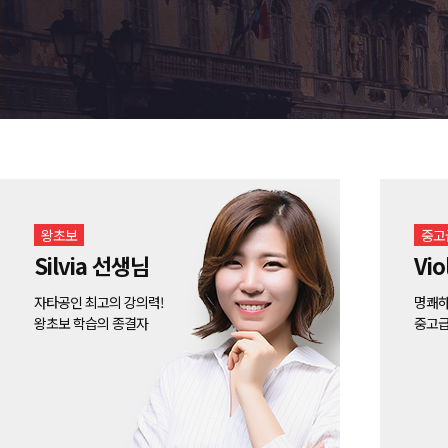
왕초보
중고
Silvia 선생님
Vi
자타공인 최고의 강의력!
명쾌하
왕초보 학습의 종결자
중고급