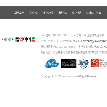
회사소개
단체수강
제휴안내
채용정보
강사채용
찾아오시는 길
대표번호
02)6409-0878
|
기업체 교육 컨설팅 및 출강
02-
㈜골드앤에스
|
대표번호/통번역문의:
siwoncs@siwonscho
사업자등록번호:
120-81-63837
|
통신판매업신고번호: 제
서울특별시 영등포구 영신로 166 영등포반도아이비밸리 7층,8
Copyright ©
2026
siwonschool. All Rights Reserved.