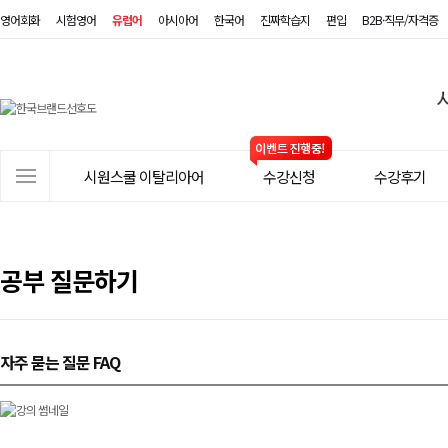
영어회화
시험영어
유럽어
아시아어
한국어
진짜학습지
편입
B2B·직무/자격증
시
원
스
사
시원스쿨 이탈리아어
수강신청
수강후기
쿨
이
트
이
메
탈
뉴
공부 질문하기
리
아
자주 묻는 질문 FAQ
어