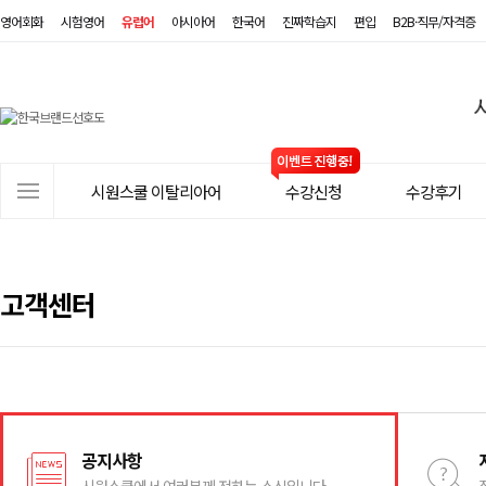
영어회화
시험영어
유럽어
아시아어
한국어
진짜학습지
편입
B2B·직무/자격증
시
원
스
사
시원스쿨 이탈리아어
수강신청
수강후기
쿨
이
트
이
메
탈
뉴
고객센터
리
아
어
공지사항