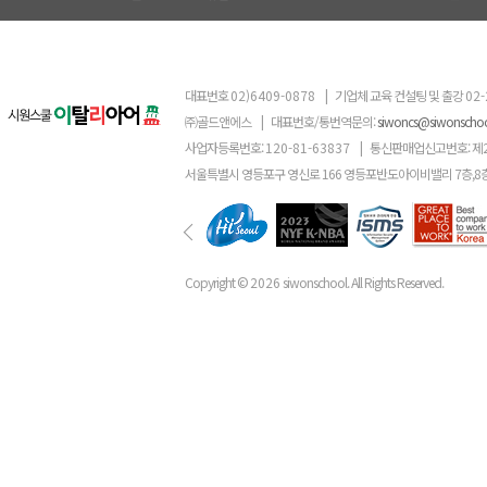
대표번호
02)6409-0878
|
기업체 교육 컨설팅 및 출강
02-
㈜골드앤에스
|
대표번호/통번역문의:
siwoncs@siwonscho
사업자등록번호:
120-81-63837
|
통신판매업신고번호: 제
서울특별시 영등포구 영신로 166 영등포반도아이비밸리 7층,8
Copyright ©
2026
siwonschool. All Rights Reserved.