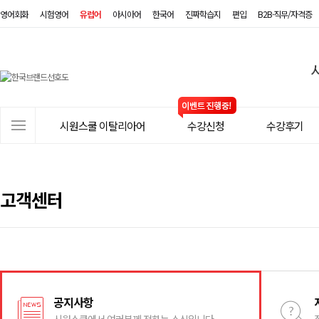
영어회화
시험영어
유럽어
아시아어
한국어
진짜학습지
편입
B2B·직무/자격증
시
원
스
사
시원스쿨 이탈리아어
수강신청
수강후기
쿨
이
트
이
메
탈
뉴
고객센터
리
아
어
공지사항