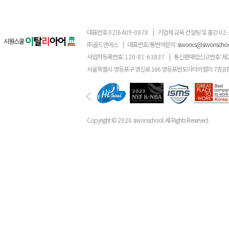
대표번호
02)6409-0878
|
기업체 교육 컨설팅 및 출강
02-
㈜골드앤에스
|
대표번호/통번역문의:
siwoncs@siwonscho
사업자등록번호:
120-81-63837
|
통신판매업신고번호: 제
서울특별시 영등포구 영신로 166 영등포반도아이비밸리 7층,8
Copyright ©
2026
siwonschool. All Rights Reserved.