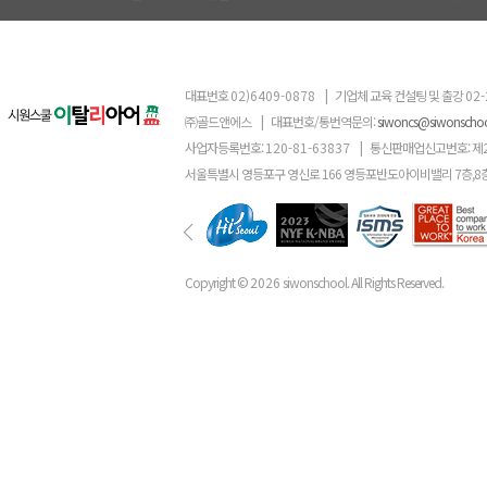
대표번호
02)6409-0878
|
기업체 교육 컨설팅 및 출강
02-
㈜골드앤에스
|
대표번호/통번역문의:
siwoncs@siwonscho
사업자등록번호:
120-81-63837
|
통신판매업신고번호: 제
서울특별시 영등포구 영신로 166 영등포반도아이비밸리 7층,8
Copyright ©
2026
siwonschool. All Rights Reserved.