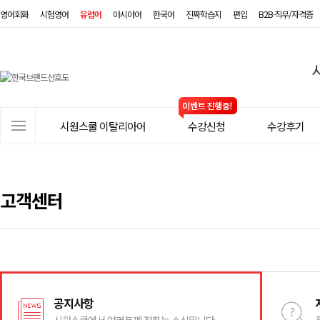
영어회화
시험영어
유럽어
아시아어
한국어
진짜학습지
편입
B2B·직무/자격증
시
원
스
사
시원스쿨 이탈리아어
수강신청
수강후기
쿨
이
트
이
메
탈
뉴
고객센터
리
아
어
공지사항