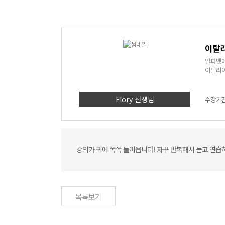
이탈리
알파벳에
이탈리아
Flory 선생님
수강기간 
강의가 귀에 쏙쏙 들어옵니다! 자꾸 반복해서 듣고 연습
목록보기