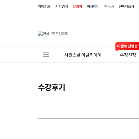
영어회화
시험영어
유럽어
아시아어
한국어
진짜학습지
사
시원스쿨 이탈리아어
수강신청
이
트
메
뉴
수강후기