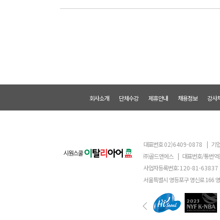
회사소개
단체수강
제휴안내
채용정보
강사
대표번호
02)6409-0878
|
기업
㈜골드앤에스
|
대표번호/통번역
사업자등록번호:
120-81-63837
서울특별시 영등포구 영신로 166 