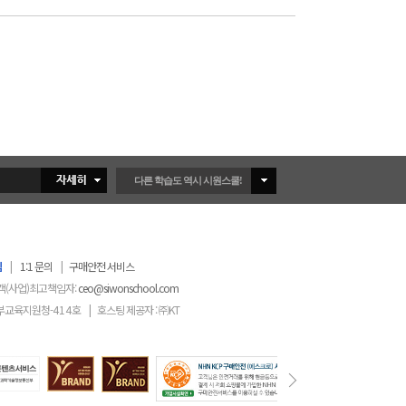
다른 학습도 역시 시원스쿨!
침
|
1:1 문의
|
구매안전 서비스
객(사업)최고책임자:
ceo@siwonschool.com
부교육지원청-
414
호
|
호스팅 제공자 : ㈜KT