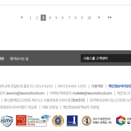
1
2
3
4
5
6
7
8
9
10
채용
찾아오시는 길
체 교육 컨설팅 및 출강
02-2014-8254
|
FAX
02)6406-1309
|
이용약관
|
개인정보처리방
문의:
siwoncs@siwonschool.com
|
마케팅/제휴문의:
marketer@siwonschool.com
|
제안 및 고
|
통신판매업신고번호: 제
2021
-서울영등포
-0400
호
[정보조회]
|
원격평생교육시설 신고번호: 남
영등포반도아이비밸리 7층,8층
|
대표: 양홍걸
|
개인정보보호책임자: 최광철