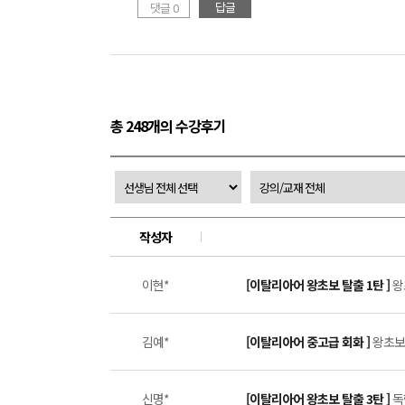
답글
댓글 0
총 248개의 수강후기
작성자
이현*
[이탈리아어 왕초보 탈출 1탄 ]
왕
김예*
[이탈리아어 중고급 회화 ]
왕초보
신명*
[이탈리아어 왕초보 탈출 3탄 ]
독