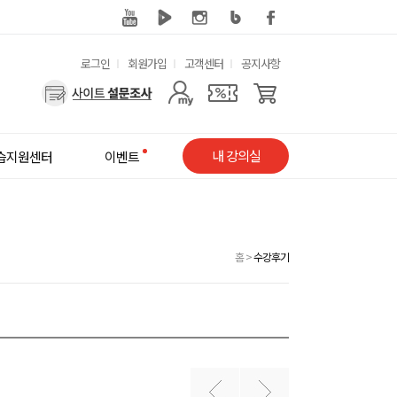
유
로그인
회원가입
고객센터
공지사항
용
사
한
용
메
자
내 강의실
습지원센터
이벤트
뉴
메
뉴
홈
>
수강후기