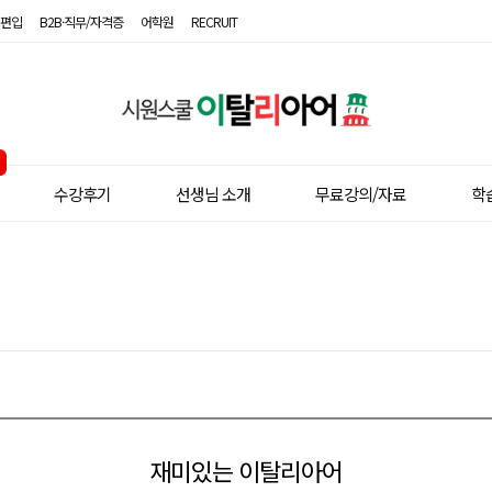
편입
B2B·직무/자격증
어학원
RECRUIT
시
원
스
수강후기
선생님 소개
무료강의/자료
학
쿨
이
탈
리
아
어
재미있는 이탈리아어