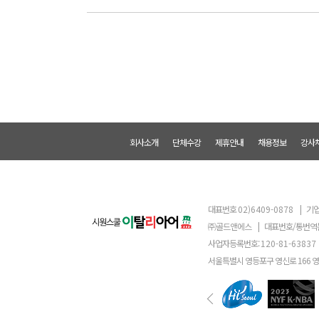
회사소개
단체수강
제휴안내
채용정보
강사
대표번호
02)6409-0878
|
기업
㈜골드앤에스
|
대표번호/통번역
사업자등록번호:
120-81-63837
서울특별시 영등포구 영신로 166 