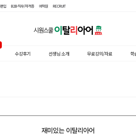
편입
B2B·직무/자격증
어학원
RECRUIT
시
원
스
수강후기
선생님 소개
무료강의/자료
학
쿨
이
탈
리
아
어
재미있는 이탈리아어