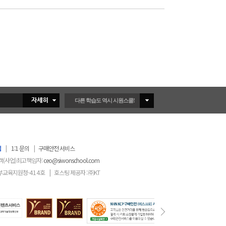
다른 학습도 역시 시원스쿨!
침
|
1:1 문의
|
구매안전 서비스
객(사업)최고책임자:
ceo@siwonschool.com
부교육지원청-
414
호
|
호스팅 제공자 : ㈜KT