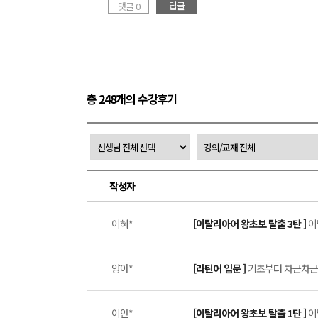
답글
댓글 0
총 248개의 수강후기
작성자
이혜*
[이탈리아어 왕초보 탈출 3탄 ]
이
양아*
[라틴어 입문 ]
기초부터 차근차근,
이안*
[이탈리아어 왕초보 탈출 1탄 ]
이