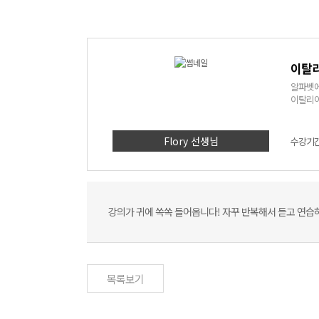
이탈리
알파벳에
이탈리아
Flory 선생님
수강기간 
강의가 귀에 쏙쏙 들어옵니다! 자꾸 반복해서 듣고 연습
목록보기