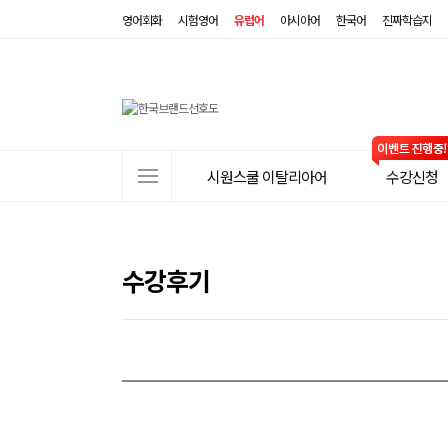
영어회화
시험영어
유럽어
아시아어
한국어
진짜학습지
사
시원스쿨 이탈리아어
수강신청
이
트
메
뉴
수강후기