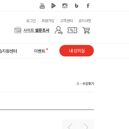
유
로그인
회원가입
고객센터
공지사항
용
사
한
용
메
자
내 강의실
습지원센터
이벤트
뉴
메
뉴
홈
>
수강후기