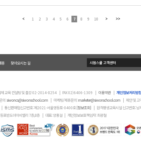
1
2
3
4
5
6
7
8
9
10
채용
찾아오시는 길
체 교육 컨설팅 및 출강
02-2014-8254
|
FAX
02)6406-1309
|
이용약관
|
개인정보처리방
문의:
siwoncs@siwonschool.com
|
마케팅/제휴문의:
marketer@siwonschool.com
|
제안 및 고
|
통신판매업신고번호: 제
2021
-서울영등포
-0400
호
[정보조회]
|
원격평생교육시설 신고번호: 남
영등포반도아이비밸리 7층,8층
|
대표: 양홍걸
|
개인정보보호책임자: 최광철