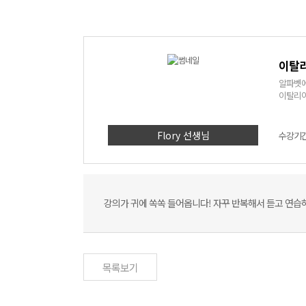
이탈리
알파벳에
이탈리아
Flory 선생님
수강기간 
강의가 귀에 쏙쏙 들어옵니다! 자꾸 반복해서 듣고 연습
목록보기