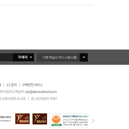
다른 학습도 역시 시원스쿨!
침
|
1:1 문의
|
구매안전 서비스
객(사업)최고책임자:
ceo@siwonschool.com
부교육지원청-
414
호
|
호스팅 제공자 : ㈜KT