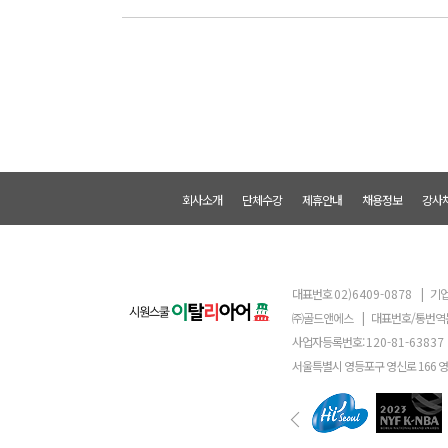
회사소개
단체수강
제휴안내
채용정보
강사
대표번호
02)6409-0878
|
기업
㈜골드앤에스
|
대표번호/통번역
사업자등록번호:
120-81-63837
서울특별시 영등포구 영신로 166 