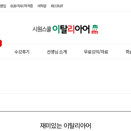
편입
B2B·직무/자격증
어학원
RECRUIT
시
원
스
수강후기
선생님 소개
무료강의/자료
학
쿨
이
탈
리
아
어
재미있는 이탈리아어