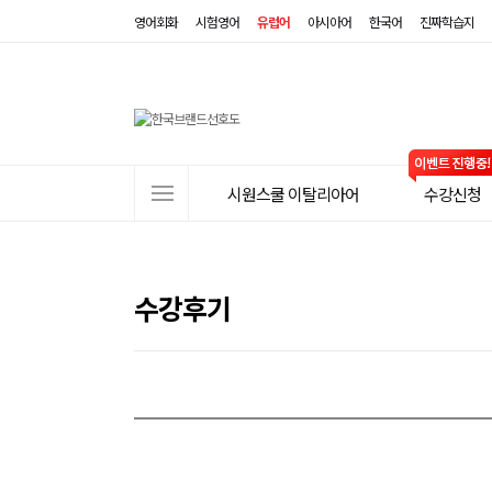
영어회화
시험영어
유럽어
아시아어
한국어
진짜학습지
사
시원스쿨 이탈리아어
수강신청
이
트
메
뉴
수강후기