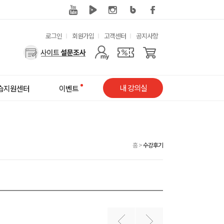
유
로그인
회원가입
고객센터
공지사항
용
사
한
용
메
자
내 강의실
습지원센터
이벤트
뉴
메
뉴
홈
>
수강후기