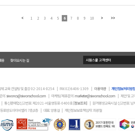
1
2
3
4
5
6
7
8
9
10
채용
찾아오시는 길
체 교육 컨설팅 및 출강
02-2014-8254
|
FAX
02)6406-1309
|
이용약관
|
개인정보처리방
문의:
siwoncs@siwonschool.com
|
마케팅/제휴문의:
marketer@siwonschool.com
|
제안 및 고
|
통신판매업신고번호: 제
2021
-서울영등포
-0400
호
[정보조회]
|
원격평생교육시설 신고번호: 남
영등포반도아이비밸리 7층,8층
|
대표: 양홍걸
|
개인정보보호책임자: 최광철