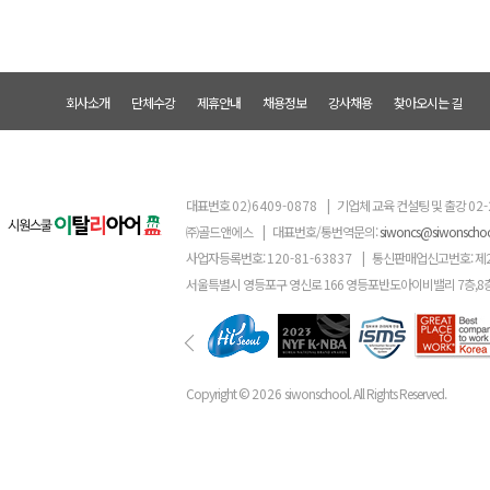
회사소개
단체수강
제휴안내
채용정보
강사채용
찾아오시는 길
대표번호
02)6409-0878
|
기업체 교육 컨설팅 및 출강
02-
㈜골드앤에스
|
대표번호/통번역문의:
siwoncs@siwonscho
사업자등록번호:
120-81-63837
|
통신판매업신고번호: 제
서울특별시 영등포구 영신로 166 영등포반도아이비밸리 7층,8
Copyright ©
2026
siwonschool. All Rights Reserved.