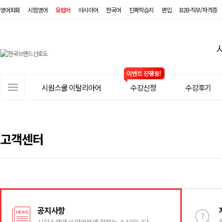
영어회화
시험영어
유럽어
아시아어
한국어
진짜학습지
편입
B2B·직무/자격증
시
원
스
사
시원스쿨 이탈리아어
수강신청
수강후기
쿨
이
트
이
메
탈
뉴
고객센터
리
아
어
공지사항