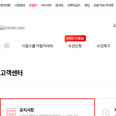
영어회화
시험영어
유럽어
아시아어
한국어
진짜학습지
편입
B2B·직무/자격증
시
원
스
사
시원스쿨 이탈리아어
수강신청
수강후기
쿨
이
트
이
메
탈
뉴
고객센터
리
아
어
공지사항