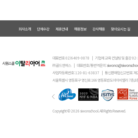
회사소개
단체수강
제휴안내
채용정보
강사채용
찾아오시는 길
대표번호
02)6409-0878
|
기업체 교육 컨설팅 및 출강
02-
㈜골드앤에스
|
대표번호/통번역문의:
siwoncs@siwonscho
사업자등록번호:
120-81-63837
|
통신판매업신고번호: 제
서울특별시 영등포구 영신로 166 영등포반도아이비밸리 7층,8
Copyright ©
2026
siwonschool. All Rights Reserved.