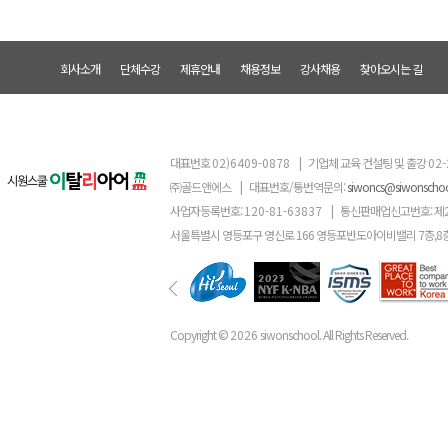
회사소개
단체수강
제휴안내
채용정보
강사채용
찾아오시는 길
대표번호
02)6409-0878
|
기업체 교육 컨설팅 및 출강
02-
㈜골드앤에스
|
대표번호/통번역문의:
siwoncs@siwonscho
사업자등록번호:
120-81-63837
|
통신판매업신고번호: 제
서울특별시 영등포구 영신로 166 영등포반도아이비밸리 7층,8
Copyright ©
2026
siwonschool. All Rights Reserved.