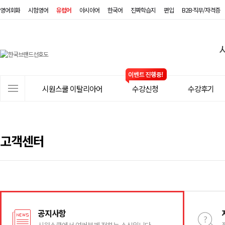
영어회화
시험영어
유럽어
아시아어
한국어
진짜학습지
편입
B2B·직무/자격증
시
원
스
사
시원스쿨 이탈리아어
수강신청
수강후기
쿨
이
트
이
메
탈
뉴
고객센터
리
아
어
공지사항