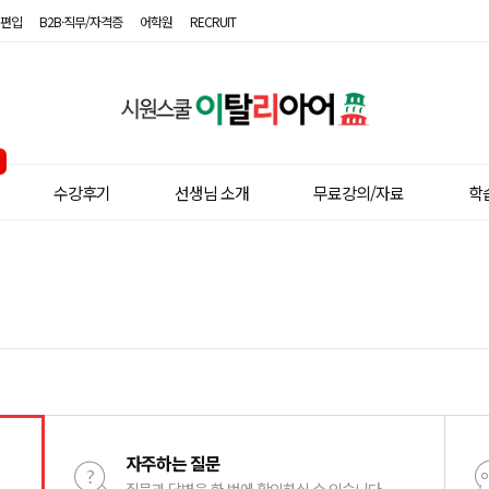
편입
B2B·직무/자격증
어학원
RECRUIT
시
원
스
수강후기
선생님 소개
무료강의/자료
학
쿨
이
탈
리
아
어
자주하는 질문