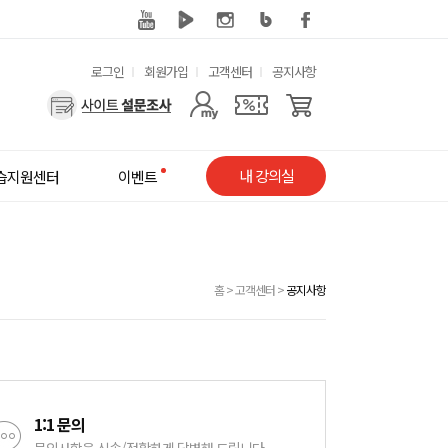
유
로그인
회원가입
고객센터
공지사항
용
사
한
용
메
자
내 강의실
습지원센터
이벤트
뉴
메
뉴
홈
>
고객센터
>
공지사항
1:1 문의