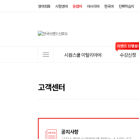
영어회화
시험영어
유럽어
아시아어
한국어
진짜학습지
사
시원스쿨 이탈리아어
수강신청
이
트
메
뉴
고객센터
공지사항