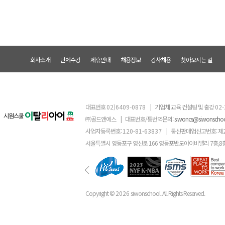
회사소개
단체수강
제휴안내
채용정보
강사채용
찾아오시는 길
대표번호
02)6409-0878
|
기업체 교육 컨설팅 및 출강
02-
㈜골드앤에스
|
대표번호/통번역문의:
siwoncs@siwonscho
사업자등록번호:
120-81-63837
|
통신판매업신고번호: 제
서울특별시 영등포구 영신로 166 영등포반도아이비밸리 7층,8
Copyright ©
2026
siwonschool. All Rights Reserved.