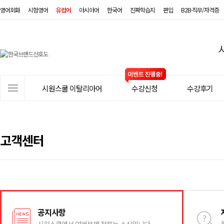
영어회화
시험영어
유럽어
아시아어
한국어
진짜학습지
편입
B2B·직무/자격증
시
원
스
사
시원스쿨 이탈리아어
수강신청
수강후기
쿨
이
트
이
메
탈
뉴
고객센터
리
아
어
공지사항