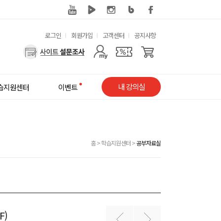
유
로그인
회원가입
고객센터
공지사항
용
사
한
용
메
자
내 강의실
습지원센터
이벤트
뉴
메
뉴
홈
>
학습지원센터
>
공부자료실
F)