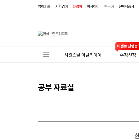
영어회화
시험영어
유럽어
아시아어
한국어
진짜학습지
사
시원스쿨 이탈리아어
수강신청
이
트
메
뉴
공부 자료실
한