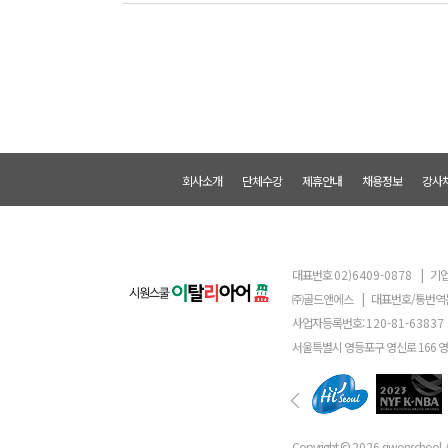
회사소개
단체수강
제휴안내
채용정보
강사
대표번호
02)6409-0878
|
기업
㈜골드앤에스
|
대표번호/통번역
사업자등록번호:
120-81-63837
서울특별시 영등포구 영신로 166 
Copyright ©
2026
siwonschool. A