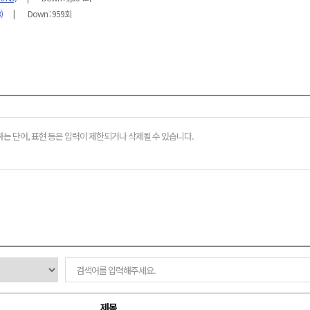
)
Down : 959회
제목