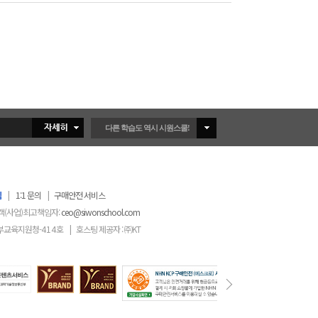
다른 학습도 역시 시원스쿨!
침
|
1:1 문의
|
구매안전 서비스
객(사업)최고책임자:
ceo@siwonschool.com
부교육지원청-
414
호
|
호스팅 제공자 : ㈜KT