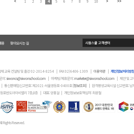
1
2
3
4
5
6
7
8
9
10
채용
찾아오시는 길
체 교육 컨설팅 및 출강
02-2014-8254
|
FAX
02)6406-1309
|
이용약관
|
개인정보처리방
문의:
siwoncs@siwonschool.com
|
마케팅/제휴문의:
marketer@siwonschool.com
|
제안 및 고
|
통신판매업신고번호: 제
2021
-서울영등포
-0400
호
[정보조회]
|
원격평생교육시설 신고번호: 남
영등포반도아이비밸리 7층,8층
|
대표: 양홍걸
|
개인정보보호책임자: 최광철
ll Rights Reserved.