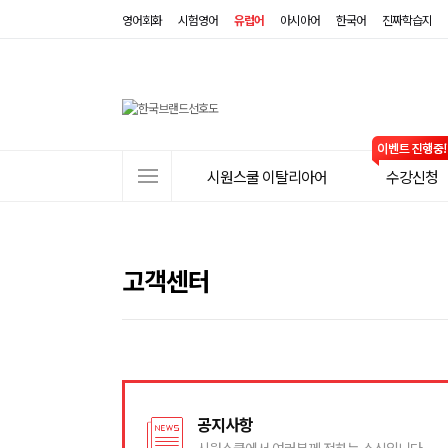
영어회화
시험영어
유럽어
아시아어
한국어
진짜학습지
사
시원스쿨 이탈리아어
수강신청
이
트
메
뉴
고객센터
공지사항