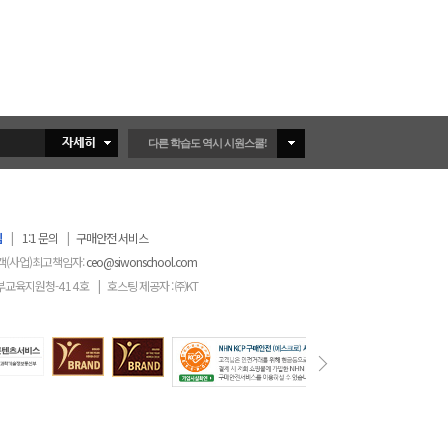
다른 학습도 역시 시원스쿨!
침
|
1:1 문의
|
구매안전 서비스
객(사업)최고책임자:
ceo@siwonschool.com
부교육지원청-
414
호
|
호스팅 제공자 : ㈜KT