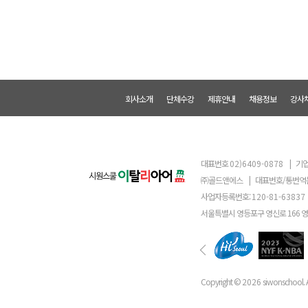
회사소개
단체수강
제휴안내
채용정보
강사
대표번호
02)6409-0878
|
기업
㈜골드앤에스
|
대표번호/통번역
사업자등록번호:
120-81-63837
서울특별시 영등포구 영신로 166 
Copyright ©
2026
siwonschool. A