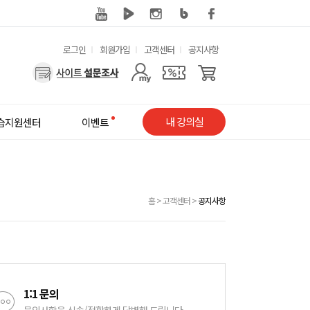
유
로그인
회원가입
고객센터
공지사항
용
사
한
용
메
자
내 강의실
습지원센터
이벤트
뉴
메
뉴
홈
>
고객센터
>
공지사항
1:1 문의