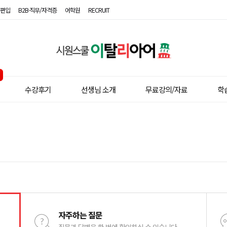
편입
B2B·직무/자격증
어학원
RECRUIT
시
원
스
수강후기
선생님 소개
무료강의/자료
학
쿨
이
탈
리
아
어
자주하는 질문