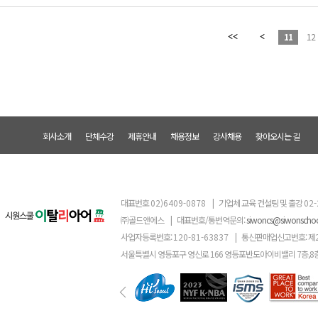
11
12
회사소개
단체수강
제휴안내
채용정보
강사채용
찾아오시는 길
대표번호
02)6409-0878
|
기업체 교육 컨설팅 및 출강
02-
㈜골드앤에스
|
대표번호/통번역문의:
siwoncs@siwonscho
사업자등록번호:
120-81-63837
|
통신판매업신고번호: 제
서울특별시 영등포구 영신로 166 영등포반도아이비밸리 7층,8