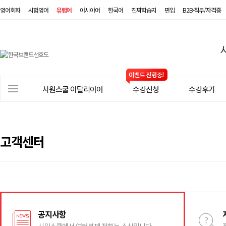
영어회화
시험영어
유럽어
아시아어
한국어
진짜학습지
편입
B2B·직무/자격증
시
원
스
사
시원스쿨 이탈리아어
수강신청
수강후기
쿨
이
트
이
메
탈
뉴
고객센터
리
아
어
공지사항