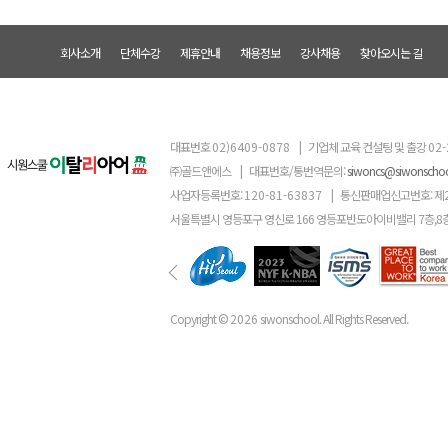
회사소개
단체수강
제휴안내
채용정보
강사채용
찾아오시는 길
대표번호
02)6409-0878
|
기업체 교육 컨설팅 및 출강
02-
㈜골드앤에스
|
대표번호/통번역문의:
siwoncs@siwonscho
사업자등록번호:
120-81-63837
|
통신판매업신고번호: 제
서울특별시 영등포구 영신로 166 영등포반도아이비밸리 7층,8
Copyright ©
2026
siwonschool. All Rights Reserved.