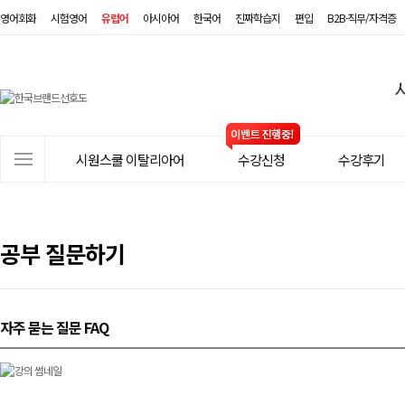
영어회화
시험영어
유럽어
아시아어
한국어
진짜학습지
편입
B2B·직무/자격증
시
원
스
사
시원스쿨 이탈리아어
수강신청
수강후기
쿨
이
트
이
메
탈
뉴
공부 질문하기
리
아
자주 묻는 질문 FAQ
어