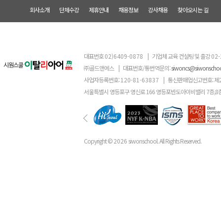
회사소개
단체수강
제휴안내
채용정보
강사채용
찾아오시는 길
대표번호
02)6409-0878
|
기업체 교육 컨설팅 및 출강
02-
㈜골드앤에스
|
대표번호/통번역문의:
siwoncs@siwonscho
사업자등록번호:
120-81-63837
|
통신판매업신고번호: 제
서울특별시 영등포구 영신로 166 영등포반도아이비밸리 7층,8
Copyright ©
2026
siwonschool. All Rights Reserved.