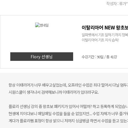
작성자 : 류가*
이탈리아어 NEW 왕초보
알파벳에서 기초 말하기 까지 정복
이탈리아어 기초 지식 습득!
Flory 선생님
수강기간 : 90일 / 총 41강
항상 이태리어가 너무 배우고싶었는데, 오프라인 수업은 죄다 멀어서 다닐 엄두가 
시원스쿨이 생각나서 검색해보니까 이태리어가 있더라구요.
플로리 선생님 강의 중 왕초보 패키지가 있어서 어떨까? 하고 등록하게 되었습니
현생에 치이다보니 매일매일 수업을 들을 순 없었지만... 수업 자체가 너무 즐거워
게다가 플로리쌤 표정이 항상 밝으니 저까지 싱글벙글 하면서 수업을 듣고 있는거예