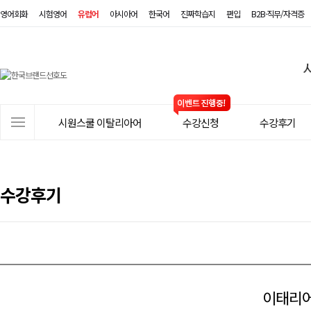
영어회화
시험영어
유럽어
아시아어
한국어
진짜학습지
편입
B2B·직무/자격증
시
원
스
사
시원스쿨 이탈리아어
수강신청
수강후기
쿨
이
트
이
메
탈
뉴
수강후기
리
아
어
이태리어