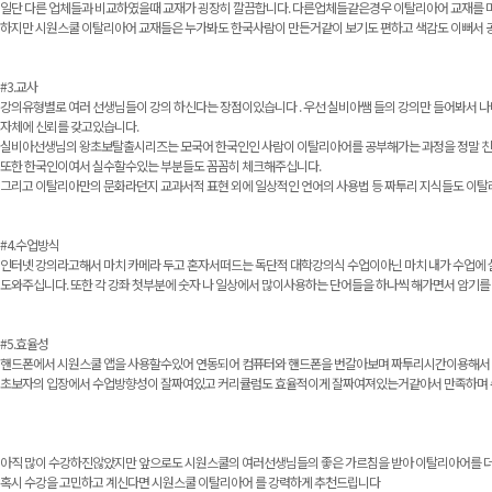
일단 다른 업체들과 비교하였을때 교재가 굉장히 깔끔합니다. 다른업체들같은경우 이탈리아어 교재를 마
하지만 시원스쿨 이탈리아어 교재들은 누가봐도 한국사람이 만든거같이 보기도 편하고 색감도 이뻐서 
#3.교사
강의유형별로 여러 선생님들이 강의 하신다는 장점이있습니다 . 우선 실비아쌤 들의 강의만 들어봐
자체에 신뢰를 갖고있습니다.
실비아선생님의 왕초보탈출시리즈는 모국어 한국인인 사람이 이탈리아어를 공부해가는 과정을 정말 친절
또한 한국인이여서 실수할수있는 부분들도 꼼꼼히 체크해주십니다.
그리고 이탈리아만의 문화라던지 교과서적 표현 외에 일상적인 언어의 사용법 등 짜투리 지식들도 이탈리
#4.수업방식
인터넷 강의라고해서 마치 카메라 두고 혼자서떠드는 독단적 대학강의식 수업이아닌 마치 내가 수업에 
도와주십니다. 또한 각 강좌 첫부분에 숫자 나 일상에서 많이사용하는 단어들을 하나씩 해가면서 암기를 
#5.효율성
핸드폰에서 시원스쿨 앱을 사용할수있어 연동되어 컴퓨터와 핸드폰을 번갈아보며 짜투리시간이용해서 
초보자의 입장에서 수업방향성이 잘짜여있고 커리큘럼도 효율적이게 잘짜여져있는거같아서 만족하며
아직 많이 수강하진않았지만 앞으로도 시원스쿨의 여러선생님들의 좋은 가르침을 받아 이탈리아어를 
혹시 수강을 고민하고 계신다면 시원스쿨 이탈리아어 를 강력하게 추천드립니다