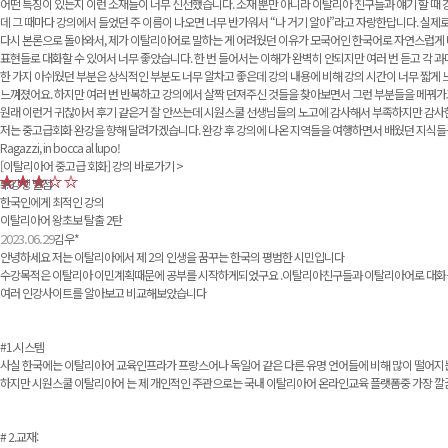
어떤 특징이 있는지 이런 소재들이 너무 신선했습니다. 소재 뿐만 아니라 이탈리아 친구들과 얘기 할 때
데 그 때마다 강의에서 들었던 주 이름이 나오면 너무 반가워서 “나 거기 알아”라고 자랑한답니다. 실제로 
다시 본론으로 돌아와서, 제가 이탈리아어로 말하는 게 어려웠던 이유가 모국어인 한국어로 자연스럽게
표현들로 대화할 수 있어서 너무 좋았습니다. 한 번 들어서는 이해가 완벽히 안되지만 여러 번 듣고 각 
한 가지 아쉬웠던 부분은 상식적인 부분도 너무 알차고 좋은데 강의 내용에 비해 강의 시간이 너무 짧게 
느껴졌어요. 하지만 여러 번 반복하고 강의에서 살짝 던져주신 것들을 찾아보면서 그런 부분들을 메꿔가
원래 이런거 귀찮아서 후기 같은거 잘 안쓰는데 시원스쿨 선생님들의 노고에 감사해서 부족하지만 감사한
저는 중고급회화 완강을 향해 달려가겠습니다. 완강 후 강의에 나온 지역들을 여행하면서 배웠던 지식들
Ragazzi, in bocca al lupo!
[이탈리아어 중고급 회화]
강의 바로가기 >
수강생 별점
5.0
한국인에게 최적인 강의
이탈리아어 왕초보 탈출 2탄
2023.06.29
김우*
안녕하세요 저는 이탈리아에서 제 2의 인생을 꿈꾸는 한국의 평범한 시민입니다
수강목적은 이탈리아 이민계획때문에 공부를 시작하게되었구요 .이탈리아친구들과 이탈리아어로 대화
여러 인강사이트를 알아보고 비교해보았습니다
#1.시스템
사실 한국에는 이탈리아어 교육인프라가 프랑스어나 독일어 같은 다른 유명 언어들에 비해 많이 떨어지는
하지만 시원스쿨 이탈리아어 는 제 개인적인 주관으로는 국내 이탈리아어 온라인교육 플랫폼중 가장 깔
# 2.교재: