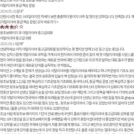
이탈리아어 중급 핵심 문법
2024.05.31
김다*
인텐시브한 특강 스타일이지만 자세히 보면 촘촘하다 뿐이지 아주 잘 정리된 강좌입니다. 만족합니다. 
[이탈리아어 중급 핵심 문법]
강의 바로가기 >
수강생 별점
5.0
왕초보패키지 후 이탈리아어 중고급회화
이탈리아어 중고급 회화
2023.08.14
김예*
안녕하세요 아직 이탈리아어 중고급회화를 완강하지는 못 했지만 현재 15강 듣고 있는 중입니다.
저는 갑작스럽게 이탈리아로 유학을 가게 되어 현지에서 아무런 준비 없이 제 첫 이탈리아어를 시원스쿨
현지 어학수업을 듣다보니 처음에는 새로운 언어에 대한 신기함으로 이것 저것 말하는 대로 흡수가 빨랐
마치 어린아이들이 새로운 단어를 습득하는 것 처럼요,,,
하지만 2~3개월 후 문제가 생겼습니다. 이탈리아어를 이탈리아어로 배우려고 하니까 문법의 기초도 모르
말하기 좋아하는 저는 결국 언어 공포증에 입술이 꽉 닫혔습니다. 솔직하게 얘기하자면 저는 의지가 많이
왕초보 탈출 1,2,3을 2번 복습하고 기초문법과 기초화화, 동사마스터, 중급 핵심 문법 1번 복습하고 필
하지만 왕초보 탈출을 여러번 복습하고 기초문법과 기초화화 동사마스터 강좌에서 더 심화되게 가르쳐
한동안 실비아 선생님 얼굴이 눈을 감아도 보일 정도로 너무 재밌게 그리고 반복을 해주셔서 기억에 오래
가끔 이탈리아에서 한국에서 여행 온 또래들을 만나는데 실비아 선생님 모르는 사람 없을 정도로 ghepar
하지만 좋은 점도 있으면 아쉬운 점도 있는 법... 왕초보 수업이어서 그럴 수도 있었는데 이미 실비아
했어요. (물론 난이도가 어려워 진 이유도 있겠지만요)
조금 아쉽게 왕초보 패키지의 기간이 만료 됐는데 우연히 플로리쌤의 이탈리라어 중고급회화 강좌를 접하
저는 오티 영상을 듣고 왕초보패키지를 구매했을 때 이 강좌가 포함이었더라면 더 좋았겠지만 바로 단
이 강좌를 보고 다양한 주제와 단어들이 저를 흥미롭게 했어요. 그리고 왜인지는 모르겠지만 제 말문을 
이제 절반 넘게 강의를 들었는데 이 강의 정말 적극 추천합니다. 물론 쉬운 강의는 절대 아닙니다. 중간