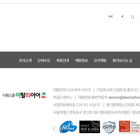
11
회사소개
단체수강
제휴안내
채용정보
강사채용
찾아오시는 길
대표번호
02)6409-0878
|
기업체 교육 컨설팅 및 출강
02-
㈜골드앤에스
|
대표번호/통번역문의:
siwoncs@siwonscho
사업자등록번호:
120-81-63837
|
통신판매업신고번호: 제
서울특별시 영등포구 영신로 166 영등포반도아이비밸리 7층,8