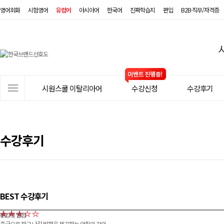
영어회화
시험영어
유럽어
아시아어
한국어
진짜학습지
편입
B2B·직무/자격증
시
원
스
사
시원스쿨 이탈리아어
수강신청
수강후기
쿨
이
트
이
메
탈
뉴
수강후기
리
아
어
BEST 수강후기
수강생 별점
5.0
중급으로 차고 나갈 발판을 제공하는 양질의 강의