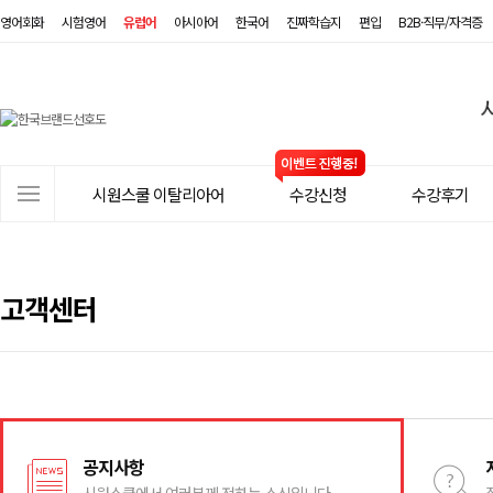
영어회화
시험영어
유럽어
아시아어
한국어
진짜학습지
편입
B2B·직무/자격증
시
원
스
사
시원스쿨 이탈리아어
수강신청
수강후기
쿨
이
트
이
메
탈
뉴
고객센터
리
아
어
공지사항