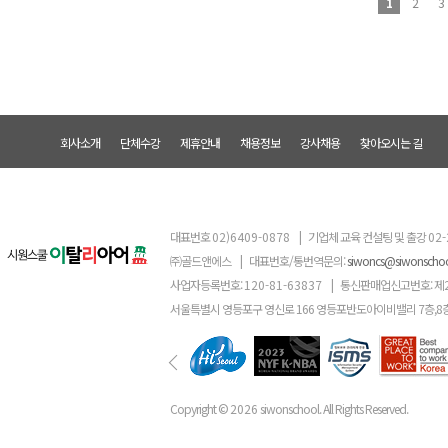
1
2
3
회사소개
단체수강
제휴안내
채용정보
강사채용
찾아오시는 길
대표번호
02)6409-0878
|
기업체 교육 컨설팅 및 출강
02-
㈜골드앤에스
|
대표번호/통번역문의:
siwoncs@siwonscho
사업자등록번호:
120-81-63837
|
통신판매업신고번호: 제
서울특별시 영등포구 영신로 166 영등포반도아이비밸리 7층,8
Copyright ©
2026
siwonschool. All Rights Reserved.