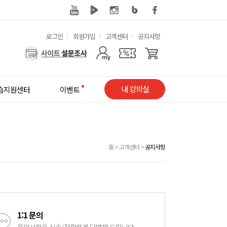
유
로그인
회원가입
고객센터
공지사항
용
사
한
용
메
자
내 강의실
습지원센터
이벤트
뉴
메
뉴
홈
>
고객센터
>
공지사항
1:1 문의