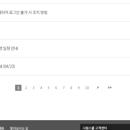
결되어 로그인 불가 시 조치 방법
영 일정 안내
(04/23)
1
2
3
4
5
6
7
8
9
10
채용
찾아오시는 길