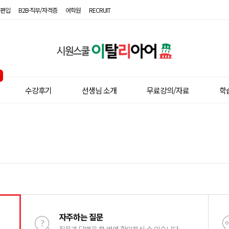
편입
B2B·직무/자격증
어학원
RECRUIT
시
원
스
수강후기
선생님 소개
무료강의/자료
학
쿨
이
탈
리
아
어
자주하는 질문