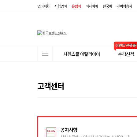
영어회화
시험영어
유럽어
아시아어
한국어
진짜학습지
사
시원스쿨 이탈리아어
수강신청
이
트
메
뉴
고객센터
공지사항