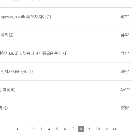
]
spesso, a volte의 위치 차이 (1)
곽호*
]
제목 (1)
심우*
기 Lv. 1]
L 발음 과 iè 이중모음 문의. (1)
박지*
]
전치사 사용 문의 (1)
최현*
음]
제목 (0)
An***
 (1)
윤정*
1
2
3
4
5
6
7
8
9
10