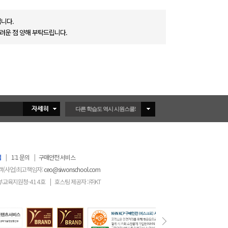
니다.
려운 점 양해 부탁드립니다.
다른 학습도 역시 시원스쿨!
침
|
1:1 문의
|
구매안전 서비스
객(사업)최고책임자:
ceo@siwonschool.com
부교육지원청-
414
호
|
호스팅 제공자 : ㈜KT