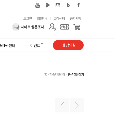
유
로그인
회원가입
고객센터
공지사항
용
사
한
용
메
자
내 강의실
습지원센터
이벤트
뉴
메
뉴
홈
>
학습지원센터
>
공부 질문하기