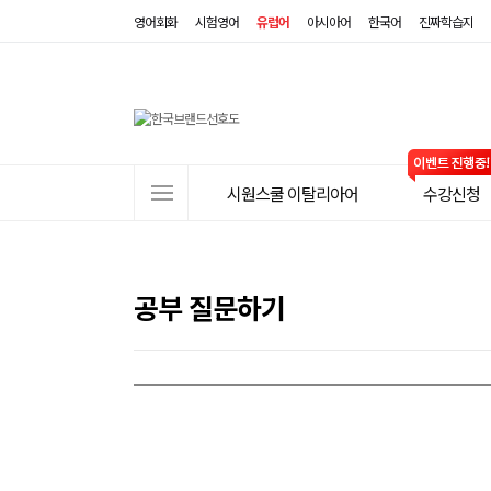
영어회화
시험영어
유럽어
아시아어
한국어
진짜학습지
사
시원스쿨 이탈리아어
수강신청
이
트
메
뉴
공부 질문하기