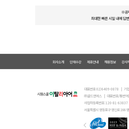
※공
최대한 빠른 시일 내에 답
회사소개
단체수강
제휴안내
채용정보
강사
대표번호
02)6409-0878
|
기업
㈜골드앤에스
|
대표번호/통번역
사업자등록번호:
120-81-63837
서울특별시 영등포구 영신로 166 