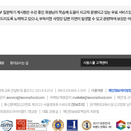
부 질문하기 게시판은 수강 중인 회원님의 학습에 도움이 되고자 운영되고 있는 무료 서비스입
변드리도록 노력하고 있으나, 부득이한 사정상 답변 지연이 발생할 수 있고 관련하여 보상은 어
채용
찾아오시는 길
체 교육 컨설팅 및 출강
02-2014-8254
|
FAX
02)6406-1309
|
이용약관
|
개인정보처리방
문의:
siwoncs@siwonschool.com
|
마케팅/제휴문의:
marketer@siwonschool.com
|
제안 및 고
|
통신판매업신고번호: 제
2021
-서울영등포
-0400
호
[정보조회]
|
원격평생교육시설 신고번호: 남
영등포반도아이비밸리 7층,8층
|
대표: 양홍걸
|
개인정보보호책임자: 최광철