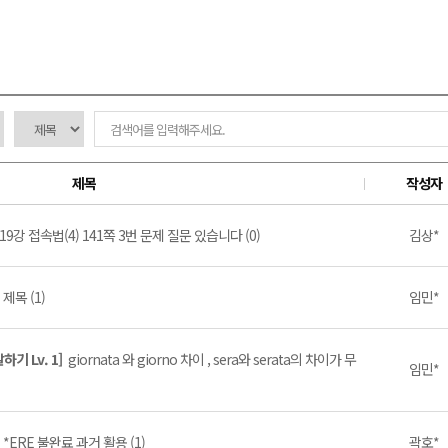
제목
작성자
19강 접속법(4) 141쪽 3번 문제 질문 있습니다 (0)
김상*
]
제목 (1)
임민*
기 Lv. 1]
giornata 와 giorno 차이 , sera와 serata의 차이가 무
임민*
]
*ERE 불완료 과거 활용 (1)
곽호*