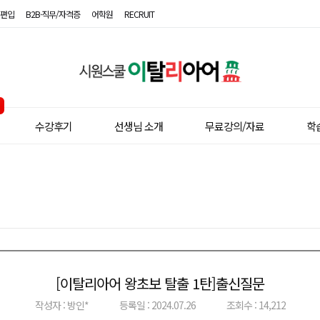
편입
B2B·직무/자격증
어학원
RECRUIT
시
원
스
수강후기
선생님 소개
무료강의/자료
학
쿨
이
탈
리
아
어
[이탈리아어 왕초보 탈출 1탄]출신질문
이전글
다음글
작성자 : 방인*
등록일 : 2024.07.26
조회수 : 14,212