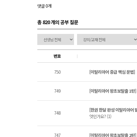
댓글 0개
총 820 개
의 공부 질문
번호
750
[이탈리아어 중급 핵심 문법]
749
[이탈리아어 왕초보탈출 1탄
[한권 한달 완성 이탈리아어 말하
748
엇인가요? (1)
747
[이탈리아어 왕초보탈출 2탄