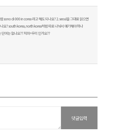
di 000 in corea 라고 해도 되나요? 2. seoul을 그대로 읽으면
th korea, north korea처럼 따로 나눠서 얘기해야 하나
 단어는 없나요?? 저희=우리 인가요??
댓글입력