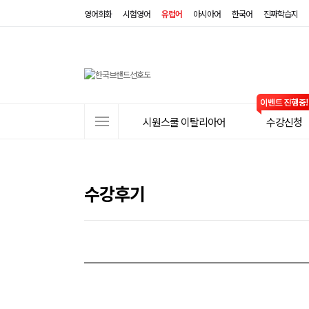
영어회화
시험영어
유럽어
아시아어
한국어
진짜학습지
사
시원스쿨 이탈리아어
수강신청
이
트
메
뉴
수강후기