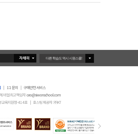
다른 학습도 역시 시원스쿨!
침
|
1:1 문의
|
구매안전 서비스
객(사업)최고책임자:
ceo@siwonschool.com
부교육지원청-
414
호
|
호스팅 제공자 : ㈜KT