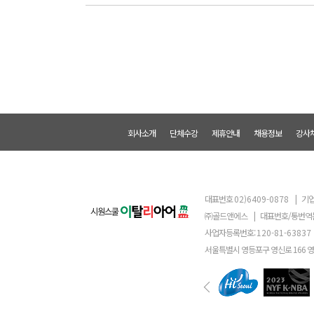
회사소개
단체수강
제휴안내
채용정보
강사
대표번호
02)6409-0878
|
기업
㈜골드앤에스
|
대표번호/통번역
사업자등록번호:
120-81-63837
서울특별시 영등포구 영신로 166 