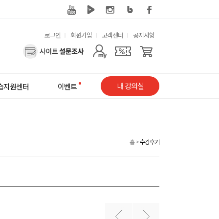
유
로그인
회원가입
고객센터
공지사항
용
사
한
용
메
자
내 강의실
습지원센터
이벤트
뉴
메
뉴
홈
>
수강후기