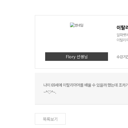
이탈리
알파벳에
이탈리아
Flory 선생님
수강기간 
나이 69세에 이탈리아어를 배울 수 있을까 했는데 조카가
~^♡^~.
목록보기