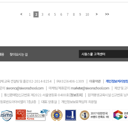
1
2
3
4
5
6
7
8
9
10
채용
찾아오시는 길
체 교육 컨설팅 및 출강
02-2014-8254
|
FAX
02)6406-1309
|
이용약관
|
개인정보처리방
문의:
siwoncs@siwonschool.com
|
마케팅/제휴문의:
marketer@siwonschool.com
|
제안 및 고
|
통신판매업신고번호: 제
2021
-서울영등포
-0400
호
[정보조회]
|
원격평생교육시설 신고번호: 남
영등포반도아이비밸리 7층,8층
|
대표: 양홍걸
|
개인정보보호책임자: 최광철