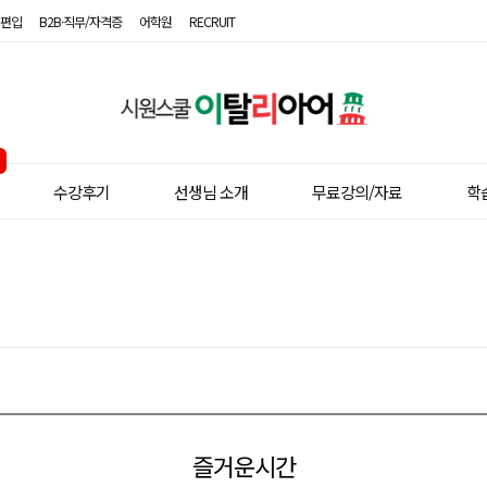
편입
B2B·직무/자격증
어학원
RECRUIT
시
원
스
수강후기
선생님 소개
무료강의/자료
학
쿨
이
탈
리
아
어
즐거운시간