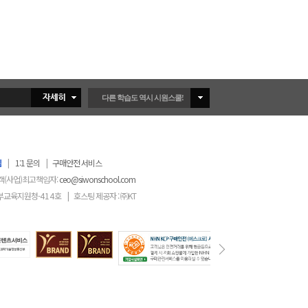
다른 학습도 역시 시원스쿨!
침
|
1:1 문의
|
구매안전 서비스
객(사업)최고책임자:
ceo@siwonschool.com
부교육지원청-
414
호
|
호스팅 제공자 : ㈜KT