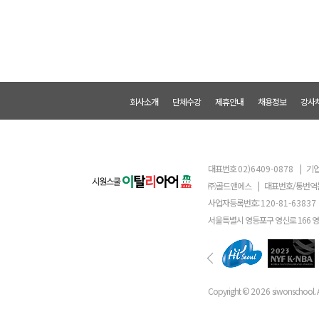
회사소개
단체수강
제휴안내
채용정보
강사
대표번호
02)6409-0878
|
기업
㈜골드앤에스
|
대표번호/통번역
사업자등록번호:
120-81-63837
서울특별시 영등포구 영신로 166 
Copyright ©
2026
siwonschool. A