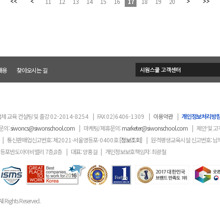
11
12
13
14
15
16
17
18
19
20
채용
찾아오시는 길
체 교육 컨설팅 및 출강
02-2014-8254
|
FAX
02)6406-1309
|
이용약관
|
개인정보처리방
문의:
siwoncs@siwonschool.com
|
마케팅/제휴문의:
marketer@siwonschool.com
|
제안 및 고
|
통신판매업신고번호: 제
2021
-서울영등포
-0400
호
[정보조회]
|
원격평생교육시설 신고번호: 남
영등포반도아이비밸리 7층,8층
|
대표: 양홍걸
|
개인정보보호책임자: 최광철
ll Rights Reserved.