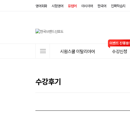
영어회화
시험영어
유럽어
아시아어
한국어
진짜학습지
사
시원스쿨 이탈리아어
수강신청
이
트
메
뉴
수강후기