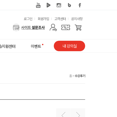
유
로그인
회원가입
고객센터
공지사항
용
사
한
용
메
자
내 강의실
습지원센터
이벤트
뉴
메
뉴
홈
>
수강후기