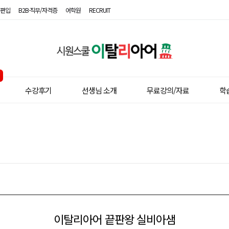
편입
B2B·직무/자격증
어학원
RECRUIT
시
원
스
수강후기
선생님 소개
무료강의/자료
학
쿨
이
탈
리
아
어
이탈리아어 끝판왕 실비아샘