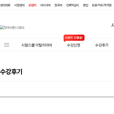
영어회화
시험영어
유럽어
아시아어
한국어
진짜학습지
편입
B2B·직무/자격증
시
원
스
사
시원스쿨 이탈리아어
수강신청
수강후기
쿨
이
트
이
메
탈
뉴
수강후기
리
아
어