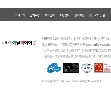
회사소개
단체수강
제휴안내
채용정보
강사채용
찾아오시는 길
대표번호
02)6409-0878
|
기업체 교육 컨설팅 및 출강
02-
㈜골드앤에스
|
대표번호/통번역문의:
siwoncs@siwonscho
사업자등록번호:
120-81-63837
|
통신판매업신고번호: 제
서울특별시 영등포구 영신로 166 영등포반도아이비밸리 7층,8
Copyright ©
2026
siwonschool. All Rights Reserved.