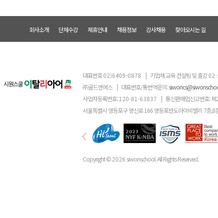
회사소개
단체수강
제휴안내
채용정보
강사채용
찾아오시는 길
대표번호
02)6409-0878
|
기업체 교육 컨설팅 및 출강
02-
㈜골드앤에스
|
대표번호/통번역문의:
siwoncs@siwonscho
사업자등록번호:
120-81-63837
|
통신판매업신고번호: 제
서울특별시 영등포구 영신로 166 영등포반도아이비밸리 7층,8
Copyright ©
2026
siwonschool. All Rights Reserved.