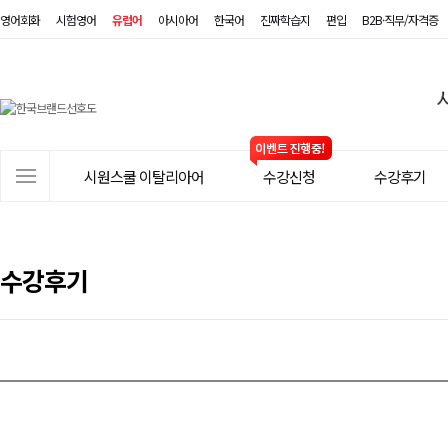
영어회화
시험영어
유럽어
아시아어
한국어
진짜학습지
편입
B2B·직무/자격증
시
원
스
사
시원스쿨 이탈리아어
수강신청
수강후기
쿨
이
트
이
메
탈
뉴
수강후기
리
아
어