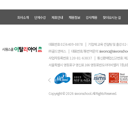
회사소개
단체수강
제휴안내
채용정보
강사채용
찾아오시는 길
대표번호
02)6409-0878
|
기업체 교육 컨설팅 및 출강
02-
㈜골드앤에스
|
대표번호/통번역문의:
siwoncs@siwonscho
사업자등록번호:
120-81-63837
|
통신판매업신고번호: 제
서울특별시 영등포구 영신로 166 영등포반도아이비밸리 7층,8
Copyright ©
2026
siwonschool. All Rights Reserved.