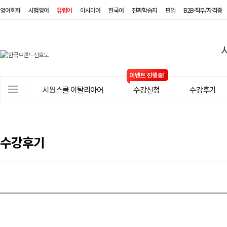
영어회화
시험영어
유럽어
아시아어
한국어
진짜학습지
편입
B2B·직무/자격증
시
원
스
사
시원스쿨 이탈리아어
수강신청
수강후기
쿨
이
트
이
메
탈
뉴
수강후기
리
아
어