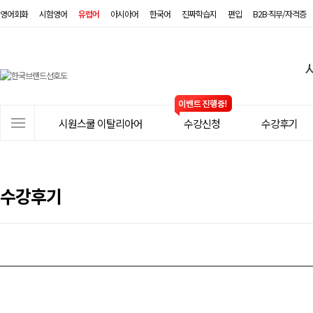
영어회화
시험영어
유럽어
아시아어
한국어
진짜학습지
편입
B2B·직무/자격증
시
원
스
사
시원스쿨 이탈리아어
수강신청
수강후기
쿨
이
트
이
메
탈
뉴
수강후기
리
아
어