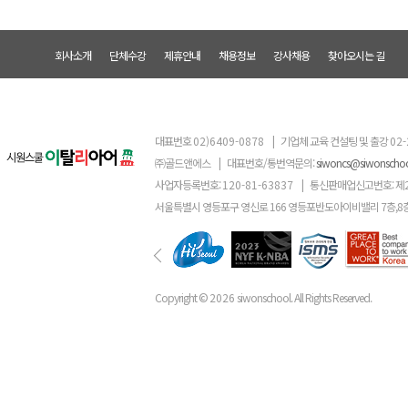
회사소개
단체수강
제휴안내
채용정보
강사채용
찾아오시는 길
대표번호
02)6409-0878
|
기업체 교육 컨설팅 및 출강
02-
㈜골드앤에스
|
대표번호/통번역문의:
siwoncs@siwonscho
사업자등록번호:
120-81-63837
|
통신판매업신고번호: 제
서울특별시 영등포구 영신로 166 영등포반도아이비밸리 7층,8
Copyright ©
2026
siwonschool. All Rights Reserved.