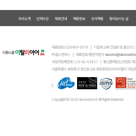
회사소개
단체수강
제휴안내
채용정보
강사채용
찾아오시는 길
대표번호
02)6409-0878
|
기업체 교육 컨설팅 및 출강
02-
㈜골드앤에스
|
대표번호/통번역문의:
siwoncs@siwonscho
사업자등록번호:
120-81-63837
|
통신판매업신고번호: 제
서울특별시 영등포구 영신로 166 영등포반도아이비밸리 7층,8
Copyright ©
2026
siwonschool. All Rights Reserved.