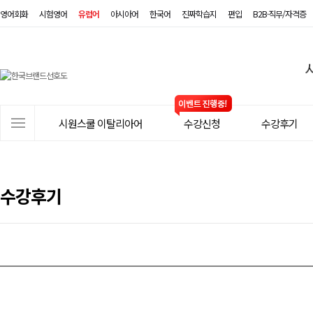
영어회화
시험영어
유럽어
아시아어
한국어
진짜학습지
편입
B2B·직무/자격증
시
원
스
사
시원스쿨 이탈리아어
수강신청
수강후기
쿨
이
트
이
메
탈
뉴
수강후기
리
아
어