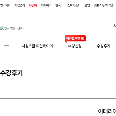
영어회화
시험영어
유럽어
아시아어
한국어
진짜학습지
편입
B2B·직무/자격증
시
원
스
사
시원스쿨 이탈리아어
수강신청
수강후기
쿨
이
트
이
메
탈
뉴
수강후기
리
아
어
이태리어