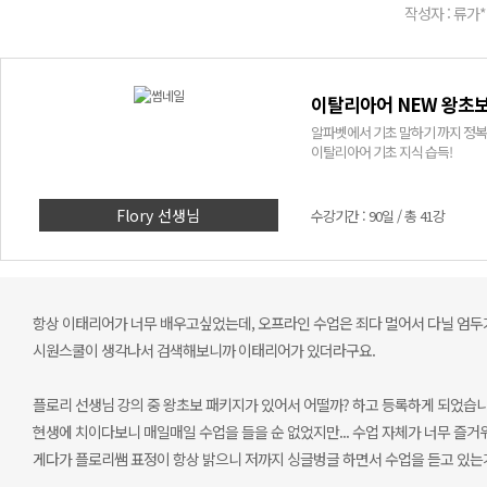
작성자 : 류가*
이탈리아어 NEW 왕초보
알파벳에서 기초 말하기 까지 정복
이탈리아어 기초 지식 습득!
Flory 선생님
수강기간 : 90일 / 총 41강
항상 이태리어가 너무 배우고싶었는데, 오프라인 수업은 죄다 멀어서 다닐 엄두가 
시원스쿨이 생각나서 검색해보니까 이태리어가 있더라구요.
플로리 선생님 강의 중 왕초보 패키지가 있어서 어떨까? 하고 등록하게 되었습니
현생에 치이다보니 매일매일 수업을 들을 순 없었지만... 수업 자체가 너무 즐거워
게다가 플로리쌤 표정이 항상 밝으니 저까지 싱글벙글 하면서 수업을 듣고 있는거예