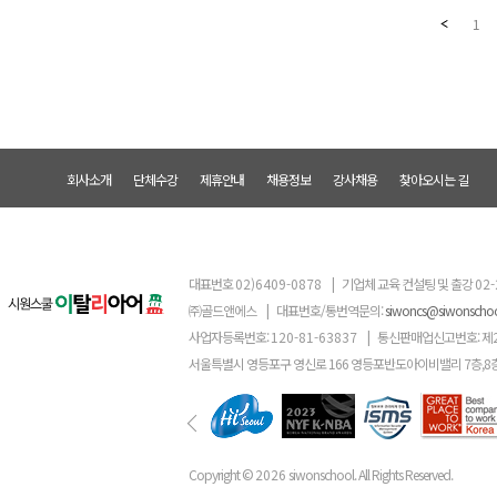
1
회사소개
단체수강
제휴안내
채용정보
강사채용
찾아오시는 길
대표번호
02)6409-0878
|
기업체 교육 컨설팅 및 출강
02-
㈜골드앤에스
|
대표번호/통번역문의:
siwoncs@siwonscho
사업자등록번호:
120-81-63837
|
통신판매업신고번호: 제
서울특별시 영등포구 영신로 166 영등포반도아이비밸리 7층,8
Copyright ©
2026
siwonschool. All Rights Reserved.