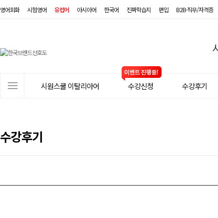
영어회화
시험영어
유럽어
아시아어
한국어
진짜학습지
편입
B2B·직무/자격증
시
원
스
사
시원스쿨 이탈리아어
수강신청
수강후기
쿨
이
트
이
메
탈
뉴
수강후기
리
아
어