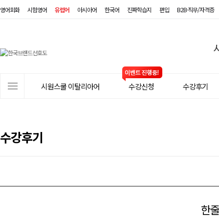
영어회화
시험영어
유럽어
아시아어
한국어
진짜학습지
편입
B2B·직무/자격증
시
원
스
사
시원스쿨 이탈리아어
수강신청
수강후기
쿨
이
트
이
메
탈
뉴
수강후기
리
아
어
한줄