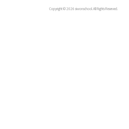
Copyright ©
2026
siwonschool. All Rights Reserved.