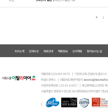
1
회사소개
단체수강
제휴안내
채용정보
강사채용
찾아오시는 길
대표번호
02)6409-0878
|
기업체 교육 컨설팅 및 출강
02-
㈜골드앤에스
|
대표번호/통번역문의:
siwoncs@siwonscho
사업자등록번호:
120-81-63837
|
통신판매업신고번호: 제
서울특별시 영등포구 영신로 166 영등포반도아이비밸리 7층,8