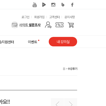
유
로그인
회원가입
고객센터
공지사항
용
사
한
용
메
자
내 강의실
습지원센터
이벤트
뉴
메
뉴
홈
>
수강후기
요!!