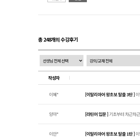
총 248개의 수강후기
작성자
이혜*
[이탈리아어 왕초보 탈출 3탄 ]
이
양아*
[라틴어 입문 ]
기초부터 차근차근,
이안*
[이탈리아어 왕초보 탈출 1탄 ]
이