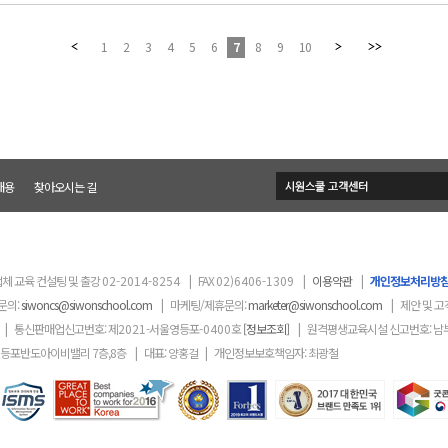
1
2
3
4
5
6
7
8
9
10
채용
찾아오시는 길
체 교육 컨설팅 및 출강
02-2014-8254
|
FAX
02)6406-1309
|
이용약관
|
개인정보처리방
문의:
siwoncs@siwonschool.com
|
마케팅/제휴문의:
marketer@siwonschool.com
|
제안 및 고
|
통신판매업신고번호: 제
2021
-서울영등포
-0400
호
[정보조회]
|
원격평생교육시설 신고번호: 남
영등포반도아이비밸리 7층,8층
|
대표: 양홍걸
|
개인정보보호책임자: 최광철