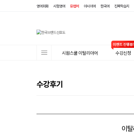
영어회화
시험영어
유럽어
아시아어
한국어
진짜학습지
사
시원스쿨 이탈리아어
수강신청
이
트
메
뉴
수강후기
이탈