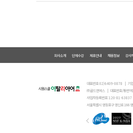
회사소개
단체수강
제휴안내
채용정보
강사
대표번호
02)6409-0878
|
기업
㈜골드앤에스
|
대표번호/통번역
사업자등록번호:
120-81-63837
서울특별시 영등포구 영신로 166 