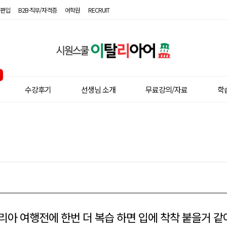
편입
B2B·직무/자격증
어학원
RECRUIT
시
원
스
수강후기
선생님 소개
무료강의/자료
학
쿨
이
탈
리
아
어
리아 여행전에 한번 더 복습 하면 입에 착착 붙을거 같아