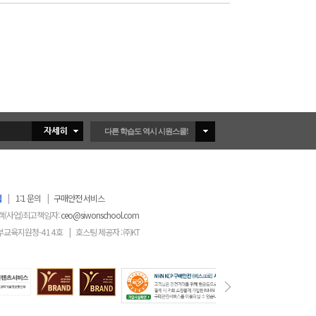
다른 학습도 역시 시원스쿨!
침
|
1:1 문의
|
구매안전 서비스
객(사업)최고책임자:
ceo@siwonschool.com
부교육지원청-
414
호
|
호스팅 제공자 : ㈜KT