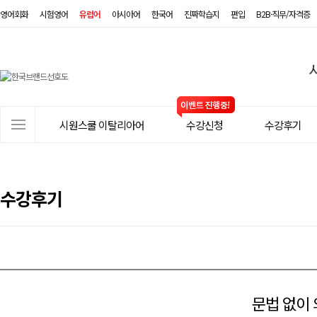
영어회화
시험영어
유럽어
아시아어
한국어
진짜학습지
편입
B2B·직무/자격증
시
원
스
사
시원스쿨 이탈리아어
수강신청
수강후기
쿨
이
트
이
메
탈
뉴
수강후기
리
아
어
문법 없이 