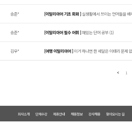
송준*
[이탈리아어 기초 회화 ]
실생활에서 쓰이는 언어들을 배우기
송준*
[이탈리아어 필수 어휘 ]
재밌는 단어 공부 (1)
김우*
[여행 이탈리아어 ]
이거 하나면 한 세달은 이태리 문제 없
1
회사소개
단체수강
제휴안내
채용정보
강사채용
찾아오시는 길