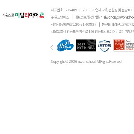
대표번호
02)6409-0878
|
기업체 교육 컨설팅 및 출강
02-
㈜골드앤에스
|
대표번호/통번역문의:
siwoncs@siwonscho
사업자등록번호:
120-81-63837
|
통신판매업신고번호: 제
서울특별시 영등포구 영신로 166 영등포반도아이비밸리 7층,8
Copyright ©
2026
siwonschool. All Rights Reserved.