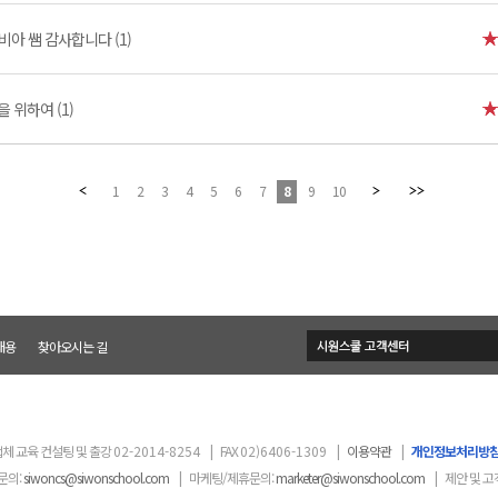
비아 쌤 감사합니다 (1)
 위하여 (1)
1
2
3
4
5
6
7
8
9
10
채용
찾아오시는 길
체 교육 컨설팅 및 출강
02-2014-8254
|
FAX
02)6406-1309
|
이용약관
|
개인정보처리방
문의:
siwoncs@siwonschool.com
|
마케팅/제휴문의:
marketer@siwonschool.com
|
제안 및 고