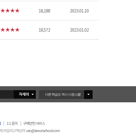
18,188
2023.01.10
18,572
2023.01.02
다른 학습도 역시 시원스쿨!
침
|
1:1 문의
|
구매안전 서비스
객(사업)최고책임자:
ceo@siwonschool.com