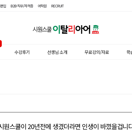
편입
B2B·직무/자격증
어학원
RECRUIT
시
원
스
수강후기
선생님 소개
무료강의/자료
학
쿨
이
탈
리
아
어
시원스쿨이 20년전에 생겼더라면 인생이 바꼈을겁니