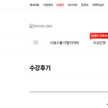
영어회화
시험영어
유럽어
아시아어
한국어
진짜학습지
사
시원스쿨 이탈리아어
수강신청
이
트
메
뉴
수강후기