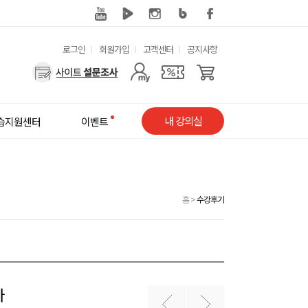
유
로그인
회원가입
고객센터
공지사항
용
사
한
용
메
자
내 강의실
습지원센터
이벤트
뉴
메
뉴
홈
>
수강후기
다