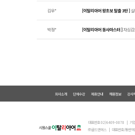
김우*
[이탈리아어 왕초보 탈출 3탄 ]
실
박정*
[이탈리아어 동사마스터 ]
자심감을
회사소개
단체수강
제휴안내
채용정보
강사
대표번호
02)6409-0878
|
기업
㈜골드앤에스
|
대표번호/통번역